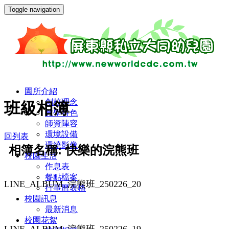
Toggle navigation
園所介紹
創校理念
班級相簿
教學特色
師資陣容
環境設備
回列表
環繞影像
相簿名稱: 快樂的浣熊班
校園生活
作息表
餐點檔案
LINE_ALBUM_浣熊班_250226_20
行事曆表格
校園訊息
最新消息
校園花絮
LINE_ALBUM_浣熊班_250226_19